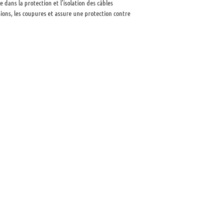
dans la protection et l’isolation des câbles
sions, les coupures et assure une protection contre
 précise et méthodique.
ise en place de la
 à protéger. Une marge supplémentaire facilite la
ent supérieure à la zone à couvrir. Le câble
pe garantit une adhérence optimale après la
tée – par exemple, une gaine de 10 mm se réduira à 5