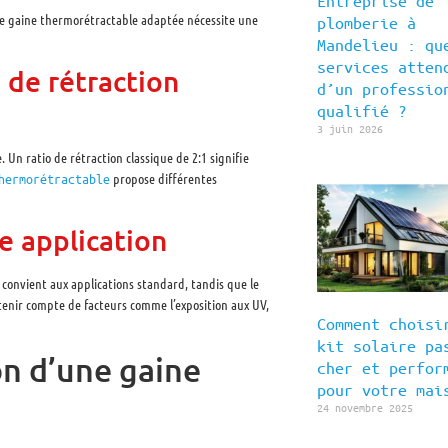
Entreprise de
’une gaine thermorétractable adaptée nécessite une
plomberie à
Mandelieu : qu
services atten
s de rétraction
d’un professio
qualifié ?
3 juin 2026
 Un ratio de rétraction classique de 2:1 signifie
propose différentes
hermorétractable
e application
e convient aux applications standard, tandis que le
 tenir compte de facteurs comme l’exposition aux UV,
Comment choisi
kit solaire pa
on d’une gaine
cher et perfor
pour votre mai
24 novembre 2025